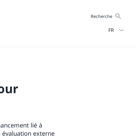
Recherche
Recherche
La langue Fra
our
nancement lié à
e évaluation externe