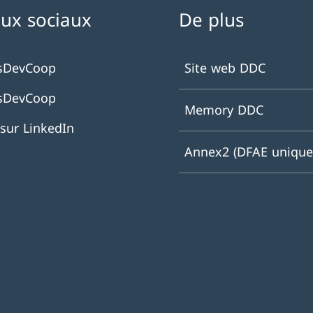
ux sociaux
De plus
sDevCoop
Site web DDC
sDevCoop
Memory DDC
sur LinkedIn
Annex2 (DFAE uniqu